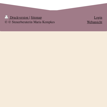
Druckversion
|
Sitemap
Login
© © Steuerberaterin Maria Kempkes
Webansicht